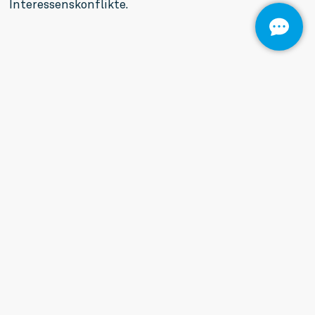
Interessenskonflikte.
VEREINBAREN SIE
EINE
HYGIENE­
INSPEKTION
NACH VDI 6022
Unser Fachpersonal hilft Ihnen gern weiter.
KONTAKT AUFNEHMEN