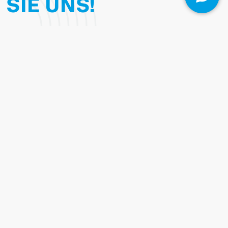
SIE
UNS!
Wenn Sie Fragen haben oder ein ganz 
konkretes Anliegen, nutzen Sie gern 
unser Formular. Kreuzen Sie gern an, um 
welches Thema es geht – dann meldet 
sich gleich die passende Person zurück.
Leistungen:
Hygieneinspektion
Raumlufthygiene
Gefährdungsbeurteilungen
Trinkwasserhygiene
Krankenhaushygiene
Name